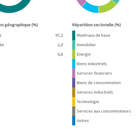
interactive chart.
End of interactive chart.
ion géographique (%)
Répartition sectorielle (%)
Pourcentage
Nom
Pourcentage
a
97,2
Matériaux de base
lie
2,0
Immobilier
e
0,8
Énergie
Biens industriels
Services financiers
Biens de consommation
Services industriels
Technologie
Services aux consommateurs
Autres