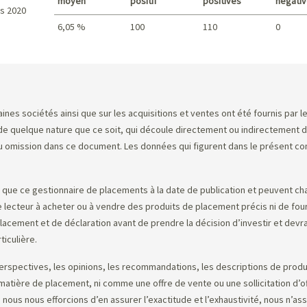
moyen
positif
positives
négati
s 2020
6,05 %
100
110
0
Sommaire
nes sociétés ainsi que sur les acquisitions et ventes ont été fournis par l
quelque nature que ce soit, qui découle directement ou indirectement de l’
omission dans ce document. Les données qui figurent dans le présent comme
ue ce gestionnaire de placements à la date de publication et peuvent ch
 le lecteur à acheter ou à vendre des produits de placement précis ni de four
cement et de déclaration avant de prendre la décision d’investir et devrai
ticulière.
erspectives, les opinions, les recommandations, les descriptions de produit
n matière de placement, ni comme une offre de vente ou une sollicitation d
 nous nous efforcions d’en assurer l’exactitude et l’exhaustivité, nous n’as