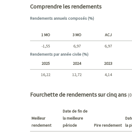
Comprendre les rendements
Rendements annuels composés (%)
1 MO
3 MO
ACJ
-1,55
6,97
6,97
Court terme
Rendements par année civile (%)
2025
2024
2023
16,22
12,72
4,14
2025 - 2022
Fourchette de rendements sur cinq ans
(0
Date de fin de
Meilleur
la meilleure
Dat
rendement
période
Pire rendement
la 