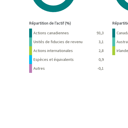
End of interactive chart.
End of 
Répartition de l’actif (%)
Répartit
Nom
Pourcentage
Nom
Actions canadiennes
93,3
Canad
Unités de fiducies de revenu
3,1
Austra
Actions internationales
2,8
Irland
Espèces et équivalents
0,9
Autres
-0,1