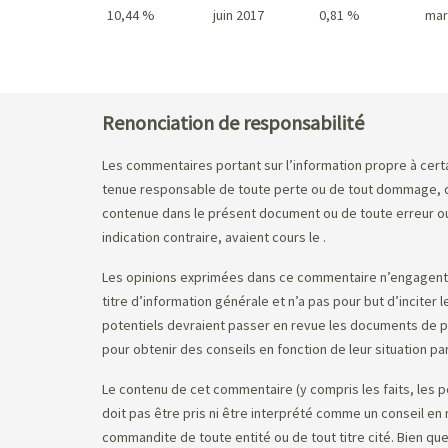
10,44 %
juin 2017
0,81 %
mar
Meilleur rendement / Pire rendement
Renonciation de responsabilité
Les commentaires portant sur l’information propre à certai
tenue responsable de toute perte ou de tout dommage, de 
contenue dans le présent document ou de toute erreur ou 
indication contraire, avaient cours le
.
Les opinions exprimées dans ce commentaire n’engagent q
titre d’information générale et n’a pas pour but d’inciter
potentiels devraient passer en revue les documents de pla
pour obtenir des conseils en fonction de leur situation par
Le contenu de cet commentaire (y compris les faits, les p
doit pas être pris ni être interprété comme un conseil e
commandite de toute entité ou de tout titre cité. Bien que