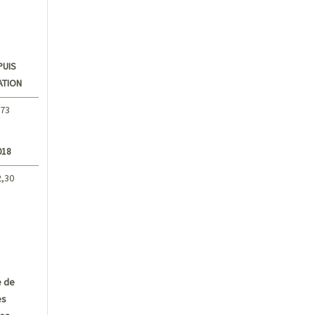
PUIS
ATION
,73
018
2,30
 de
es