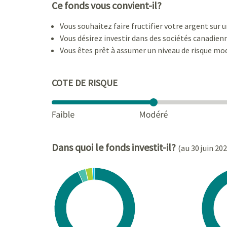
Ce fonds vous convient-il?
Vous souhaitez faire fructifier votre argent sur 
Vous désirez investir dans des sociétés canadien
Vous êtes prêt à assumer un niveau de risque mo
COTE DE RISQUE
Dans quoi le fonds investit-il?
(au 30 juin 20
Chart
Chart
Pie chart with 5 slices.
Pie cha
View as data table, Chart
View a