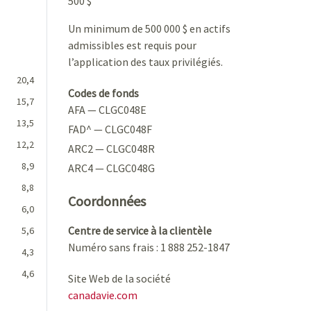
500 $
Un minimum de 500 000 $ en actifs
admissibles est requis pour
l’application des taux privilégiés.
20,4
Codes de fonds
15,7
AFA — CLGC048E
13,5
FAD^ — CLGC048F
12,2
ARC2 — CLGC048R
8,9
ARC4 — CLGC048G
8,8
Coordonnées
6,0
Centre de service à la clientèle
5,6
Numéro sans frais : 1 888 252-1847
4,3
4,6
Site Web de la société
canadavie.com