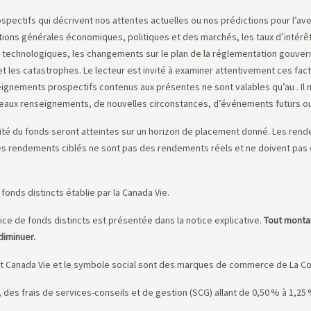
tifs qui décrivent nos attentes actuelles ou nos prédictions pour l’avenir
ions générales économiques, politiques et des marchés, les taux d’intérêt 
 technologiques, les changements sur le plan de la réglementation gouvern
t les catastrophes. Le lecteur est invité à examiner attentivement ces facte
eignements prospectifs contenus aux présentes ne sont valables qu’au
. I
uveaux renseignements, de nouvelles circonstances, d’événements futurs ou
ité du fonds seront atteintes sur un horizon de placement donné. Les rendem
Les rendements ciblés ne sont pas des rendements réels et ne doivent pa
fonds distincts établie par la Canada Vie.
ice de fonds distincts est présentée dans la notice explicative.
Tout montan
diminuer.
et Canada Vie et le symbole social sont des marques de commerce de La Co
re, des frais de services-conseils et de gestion (SCG) allant de 0,50 % à 1,2