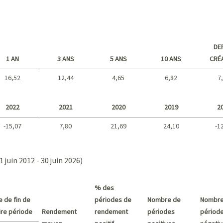
DE
1 AN
3 ANS
5 ANS
10 ANS
CRÉ
16,52
12,44
4,65
6,82
7
Long terme
2022
2021
2020
2019
2
-15,07
7,80
21,69
24,10
-1
2021 - 2018
1 juin 2012 - 30 juin 2026)
% des
e de fin de
périodes de
Nombre de
Nombre
pire période
Rendement
rendement
périodes
périod