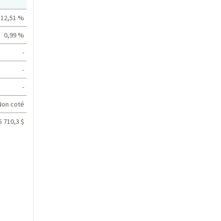
Valeur
12,51 %
0,99 %
-
-
-
Non coté
5 710,3 $