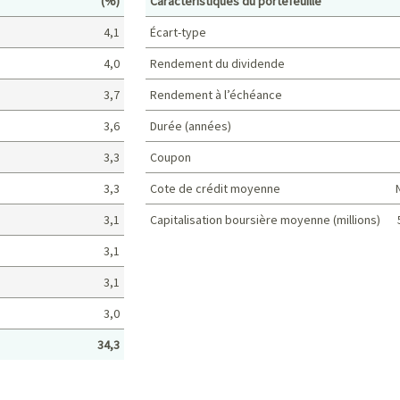
(%)
Caractéristiques du portefeuille
4,1
Écart-type
4,0
Rendement du dividende
3,7
Rendement à l’échéance
3,6
Durée (années)
3,3
Coupon
3,3
Cote de crédit moyenne
3,1
Capitalisation boursière moyenne (millions)
Caractéristiques du portefeuille
3,1
3,1
3,0
34,3