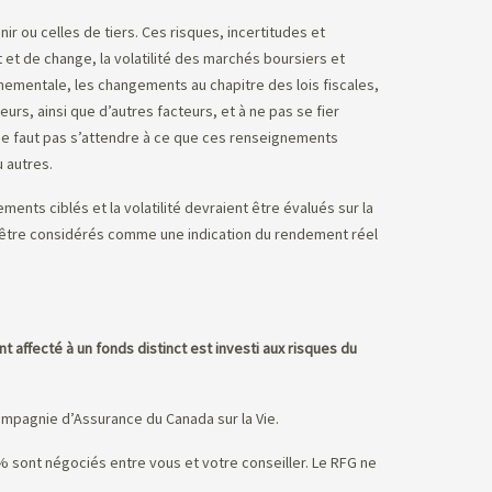
 ou celles de tiers. Ces risques, incertitudes et
et de change, la volatilité des marchés boursiers et
ementale, les changements au chapitre des lois fiscales,
urs, ainsi que d’autres facteurs, et à ne pas se fier
l ne faut pas s’attendre à ce que ces renseignements
 autres.
ents ciblés et la volatilité devraient être évalués sur la
s être considérés comme une indication du rendement réel
t affecté à un fonds distinct est investi aux risques du
mpagnie d’Assurance du Canada sur la Vie.
5 % sont négociés entre vous et votre conseiller. Le RFG ne