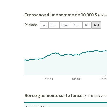
Croissance d’une somme de 10 000 $
(depu
Période :
1 an
3 ans
5 ans
10 ans
ACJ
Tout
Chart
Chart with 171 data points.
View as data table, Chart
The chart has 1 X axis displaying Time. Data ranges
The chart has 1 Y axis displaying values. Data ra
01/2014
01/2016
01/2
End of interactive chart.
Renseignements sur le fonds
(au 30 juin 202