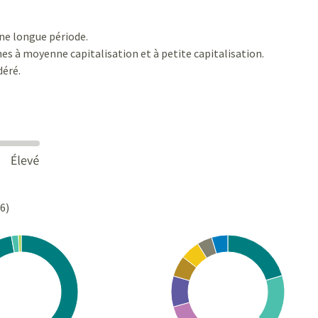
une longue période.
nes à moyenne capitalisation et à petite capitalisation.
déré.
26)
Chart
rt with 3 slices.
Pie chart with 10 slices.
s data table, Chart
View as data table, Chart