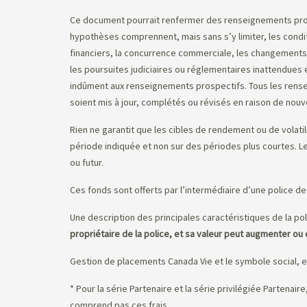
Ce document pourrait renfermer des renseignements prospec
hypothèses comprennent, mais sans s’y limiter, les condit
financiers, la concurrence commerciale, les changements
les poursuites judiciaires ou réglementaires inattendues e
indûment aux renseignements prospectifs. Tous les rens
soient mis à jour, complétés ou révisés en raison de no
Rien ne garantit que les cibles de rendement ou de volatil
période indiquée et non sur des périodes plus courtes. 
ou futur.
Ces fonds sont offerts par l’intermédiaire d’une police de 
Une description des principales caractéristiques de la pol
propriétaire de la police, et sa valeur peut augmenter ou 
Gestion de placements Canada Vie et le symbole social, 
* Pour la série Partenaire et la série privilégiée Partenai
comprend pas ces frais.