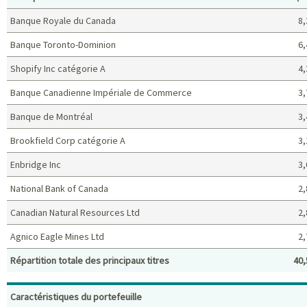
Banque Royale du Canada
8,
Banque Toronto-Dominion
6,
Shopify Inc catégorie A
4,
Banque Canadienne Impériale de Commerce
3,
Banque de Montréal
3,
Brookfield Corp catégorie A
3,
Enbridge Inc
3,
National Bank of Canada
2,
Canadian Natural Resources Ltd
2,
Agnico Eagle Mines Ltd
2,
Répartition totale des principaux titres
40,
Principaux titres (%)
Caractéristiques du portefeuille