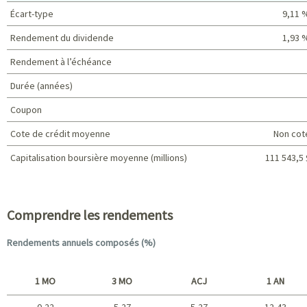
Écart-type
9,11 
Rendement du dividende
1,93 
Rendement à l’échéance
Durée (années)
Coupon
Cote de crédit moyenne
Non cot
Capitalisation boursière moyenne (millions)
111 543,5 
Caractéristiques du portefeuille
Comprendre les rendements
Rendements annuels composés (%)
1 MO
3 MO
ACJ
1 AN
0,22
5,27
5,27
12,43