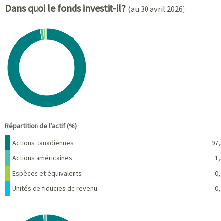
Dans quoi le fonds investit-il?
(au 30 avril 2026)
Chart
Pie chart with 4 slices.
View as data table, Chart
End of interactive chart.
Répartition de l’actif (%)
Nom
Pourcentage
Actions canadiennes
97,
Actions américaines
1,
Espèces et équivalents
0,
Unités de fiducies de revenu
0,
Chart