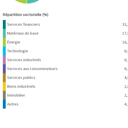
End of interactive chart.
Répartition sectorielle (%)
Nom
Pourcentage
Services financiers
32,
Matériaux de base
17,
Énergie
16,
Technologie
6,
Services industriels
6,
Services aux consommateurs
6,
Services publics
4,
Biens industriels
2,
Immobilier
2,
Autres
4,