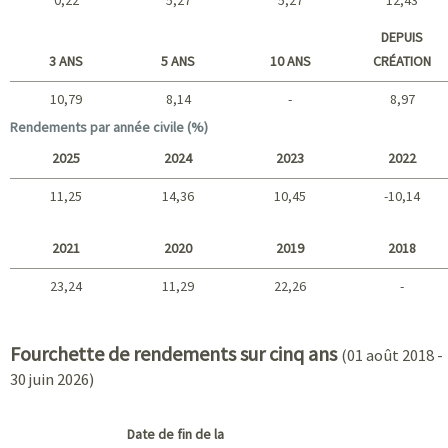
Court terme
DEPUIS
3 ANS
5 ANS
10 ANS
CRÉATION
10,79
8,14
-
8,97
Long terme
Rendements par année civile (%)
2025
2024
2023
2022
11,25
14,36
10,45
-10,14
2025 - 2022
2021
2020
2019
2018
23,24
11,29
22,26
-
2021 - 2018
Fourchette de rendements sur cinq ans
(01 août 2018 -
30 juin 2026)
Date de fin de la