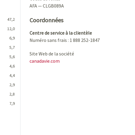
AFA — CLGB089A
Coordonnées
47,2
12,0
Centre de service à la clientèle
6,9
Numéro sans frais : 1 888 252-1847
5,7
Site Web de la société
5,6
canadavie.com
4,6
4,4
2,9
2,8
7,9