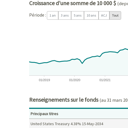
Croissance d’une somme de 10 000 $
(depu
Période :
1 an
3 ans
5 ans
10 ans
ACJ
Tout
Chart
Chart with 97 data points.
View as data table, Chart
The chart has 1 X axis displaying Time. Data ranges
The chart has 1 Y axis displaying values. Data ra
01/2019
01/2020
01/2021
End of interactive chart.
Renseignements sur le fonds
(au 31 mars 20
Principaux titres
United States Treasury 4.38% 15-May-2034