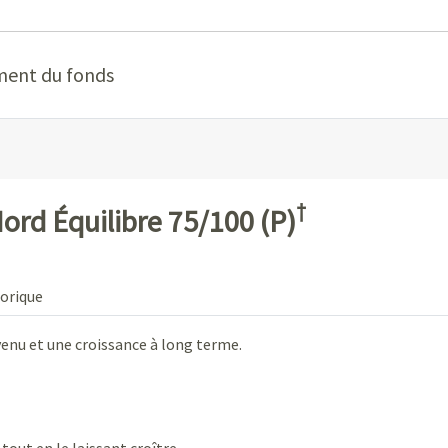
ment du fonds
†
Nord Équilibre 75/100 (P)
orique
venu et une croissance à long terme.
out en le laissant croître.