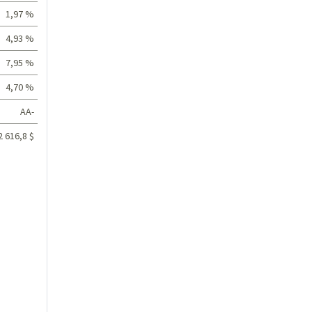
1,97 %
4,93 %
7,95 %
4,70 %
AA-
2 616,8 $