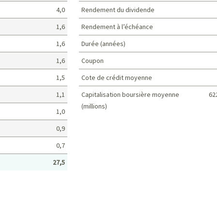
4,0
Rendement du dividende
1,6
Rendement à l’échéance
1,6
Durée (années)
1,6
Coupon
1,5
Cote de crédit moyenne
1,1
Capitalisation boursière moyenne
62
(millions)
1,0
Caractéristiques du portefeuille
0,9
0,7
27,5