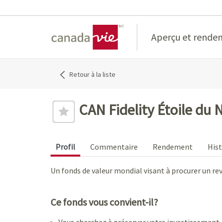
Home
Aperçu et rende
Retour à la liste
CAN Fidelity Étoile du 
Profil
Commentaire
Rendement
Hist
Un fonds de valeur mondial visant à procurer un re
Ce fonds vous convient-il?
Vous cherchez à préserver votre investissement, t