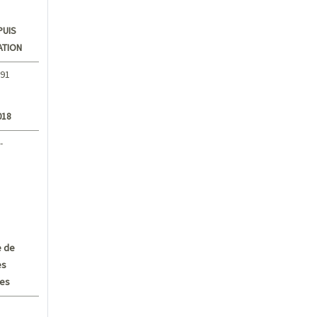
PUIS
ATION
,91
018
-
 de
es
ves