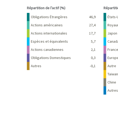
End of interactive chart.
End of 
Répartition de l’actif (%)
Répartit
Nom
Pourcentage
Nom
Obligations Étrangères
46,9
États-
Actions américaines
27,4
Royau
Actions internationales
17,7
Japon
Espèces et équivalents
5,7
Canad
Actions canadiennes
2,1
Franc
Obligations Domestiques
0,3
Europ
Autres
-0,1
Autre
Taiwan
Chine
Autres