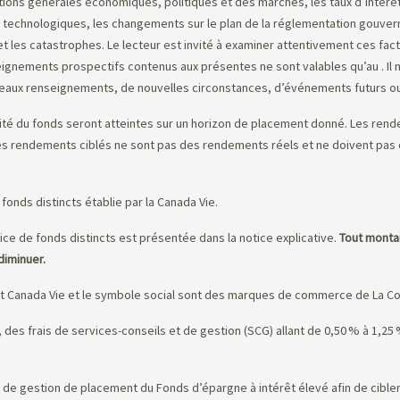
ions générales économiques, politiques et des marchés, les taux d’intérêt 
 technologiques, les changements sur le plan de la réglementation gouvern
t les catastrophes. Le lecteur est invité à examiner attentivement ces facte
eignements prospectifs contenus aux présentes ne sont valables qu’au
. I
uveaux renseignements, de nouvelles circonstances, d’événements futurs ou
ité du fonds seront atteintes sur un horizon de placement donné. Les rendem
Les rendements ciblés ne sont pas des rendements réels et ne doivent pa
fonds distincts établie par la Canada Vie.
ice de fonds distincts est présentée dans la notice explicative.
Tout montan
diminuer.
et Canada Vie et le symbole social sont des marques de commerce de La Co
re, des frais de services-conseils et de gestion (SCG) allant de 0,50 % à 1,2
 de gestion de placement du Fonds d’épargne à intérêt élevé afin de cibler 