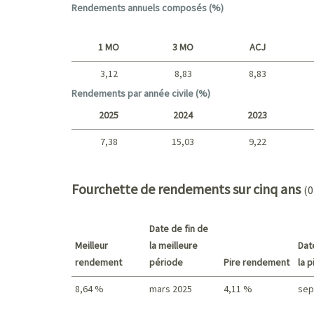
Rendements annuels composés (%)
1 MO
3 MO
ACJ
3,12
8,83
8,83
Court terme
Rendements par année civile (%)
2025
2024
2023
7,38
15,03
9,22
2025 - 2022
Fourchette de rendements sur cinq ans
(0
Date de fin de
Meilleur
la meilleure
Dat
rendement
période
Pire rendement
la 
8,64 %
mars 2025
4,11 %
sep
Meilleur rendement / Pire rendement