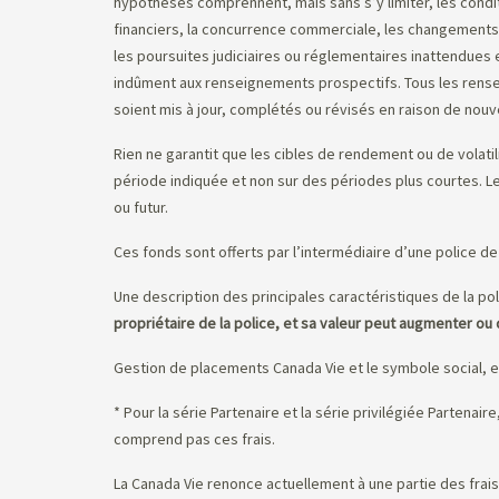
hypothèses comprennent, mais sans s’y limiter, les condit
financiers, la concurrence commerciale, les changements
les poursuites judiciaires ou réglementaires inattendues e
indûment aux renseignements prospectifs. Tous les rens
soient mis à jour, complétés ou révisés en raison de no
Rien ne garantit que les cibles de rendement ou de volatil
période indiquée et non sur des périodes plus courtes. 
ou futur.
Ces fonds sont offerts par l’intermédiaire d’une police de 
Une description des principales caractéristiques de la pol
propriétaire de la police, et sa valeur peut augmenter ou 
Gestion de placements Canada Vie et le symbole social, 
* Pour la série Partenaire et la série privilégiée Partenai
comprend pas ces frais.
La Canada Vie renonce actuellement à une partie des frais