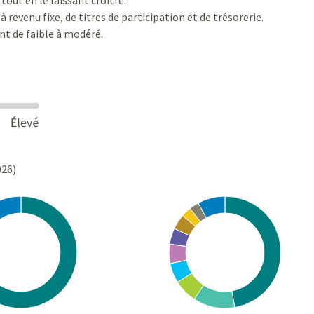
revenu fixe, de titres de participation et de trésorerie.
nt de faible à modéré.
026)
Chart
rt with 10 slices.
Pie chart with 10 slices.
s data table, Chart
View as data table, Chart