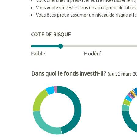
Vous voulez investir dans un amalgame de titres à 
Vous êtes prêt à assumer un niveau de risque alla
COTE DE RISQUE
Dans quoi le fonds investit-il?
(au 31 mars 2
Chart
Chart
Pie chart with 7 slices.
Pie cha
View as data table, Chart
View a