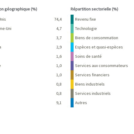
interactive chart.
End of interactive chart.
ion géographique (%)
Répartition sectorielle (%)
Pourcentage
Nom
Pourcentage
Unis
74,4
Revenu fixe
me-Uni
4,7
Technologie
3,7
Biens de consommation
a
2,9
Espèces et quasi-espèces
e
1,6
Soins de santé
e
1,0
Services aux consommateurs
1,0
Services financiers
0,8
Biens industriels
0,8
Services industriels
9,1
Autres