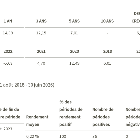
DE
1 AN
3 ANS
5 ANS
10 ANS
CRÉ
14,89
12,15
7,01
-
6
Long terme
2022
2021
2020
2019
2
-5,68
4,70
12,49
6,01
2021 - 2018
1 août 2018 - 30 juin 2026)
% des
e de fin de
périodes de
Nombre de
Nombre
pire période
Rendement
rendement
périodes
périod
moyen
positif
positives
négati
t. 2023
6,22 %
100
36
0