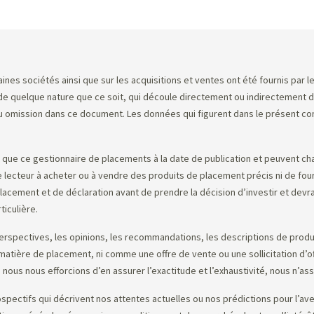
Sommaire
nes sociétés ainsi que sur les acquisitions et ventes ont été fournis par l
quelque nature que ce soit, qui découle directement ou indirectement de l’
omission dans ce document. Les données qui figurent dans le présent comme
ue ce gestionnaire de placements à la date de publication et peuvent ch
 le lecteur à acheter ou à vendre des produits de placement précis ni de four
cement et de déclaration avant de prendre la décision d’investir et devrai
ticulière.
erspectives, les opinions, les recommandations, les descriptions de produit
n matière de placement, ni comme une offre de vente ou une sollicitation d
 nous nous efforcions d’en assurer l’exactitude et l’exhaustivité, nous n’as
tifs qui décrivent nos attentes actuelles ou nos prédictions pour l’avenir