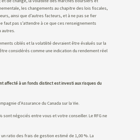
et de change, la volatilité des marchés boursiers et
ementale, les changements au chapitre des lois fiscales,
urs, ainsi que d’autres facteurs, et à ne pas se fier
l ne faut pas s’attendre à ce que ces renseignements
 autres.
ents ciblés et la volatilité devraient être évalués sur la
s être considérés comme une indication du rendement réel
t affecté à un fonds distinct est investi aux risques du
mpagnie d’Assurance du Canada sur la Vie.
5 % sont négociés entre vous et votre conseiller. Le RFG ne
un ratio des frais de gestion estimé de 1,00 %. La