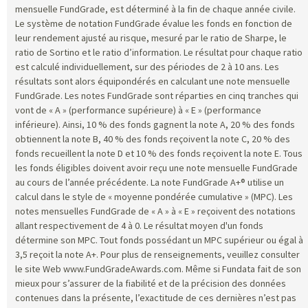
mensuelle FundGrade, est déterminé à la fin de chaque année civile.
Le système de notation FundGrade évalue les fonds en fonction de
leur rendement ajusté au risque, mesuré par le ratio de Sharpe, le
ratio de Sortino et le ratio d’information. Le résultat pour chaque ratio
est calculé individuellement, sur des périodes de 2 à 10 ans. Les
résultats sont alors équipondérés en calculant une note mensuelle
FundGrade. Les notes FundGrade sont réparties en cinq tranches qui
vont de « A » (performance supérieure) à « E » (performance
inférieure). Ainsi, 10 % des fonds gagnent la note A, 20 % des fonds
obtiennent la note B, 40 % des fonds reçoivent la note C, 20 % des
fonds recueillent la note D et 10 % des fonds reçoivent la note E. Tous
les fonds éligibles doivent avoir reçu une note mensuelle FundGrade
au cours de l’année précédente. La note FundGrade A+® utilise un
calcul dans le style de « moyenne pondérée cumulative » (MPC). Les
notes mensuelles FundGrade de « A » à « E » reçoivent des notations
allant respectivement de 4 à 0. Le résultat moyen d'un fonds
détermine son MPC. Tout fonds possédant un MPC supérieur ou égal à
3,5 reçoit la note A+. Pour plus de renseignements, veuillez consulter
le site Web www.FundGradeAwards.com. Même si Fundata fait de son
mieux pour s’assurer de la fiabilité et de la précision des données
contenues dans la présente, l’exactitude de ces dernières n’est pas