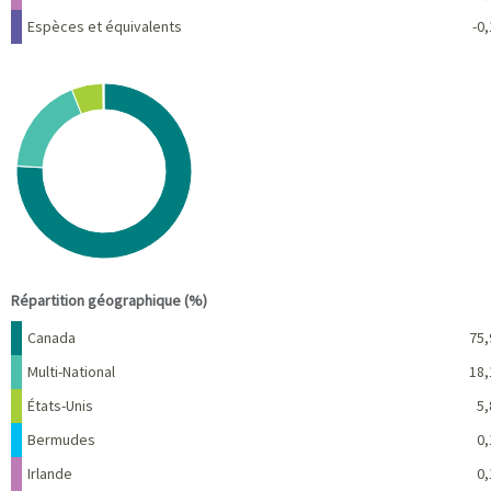
Espèces et équivalents
-0,
Chart
Pie chart with 5 slices.
View as data table, Chart
End of interactive chart.
Répartition géographique (%)
Nom
Pourcentage
Canada
75,
Multi-National
18,
États-Unis
5,
Bermudes
0,
Irlande
0,