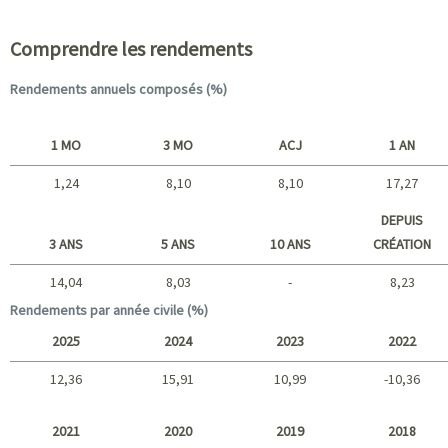
Comprendre les rendements
Rendements annuels composés (%)
1 MO
3 MO
ACJ
1 AN
1,24
8,10
8,10
17,27
Court terme
DEPUIS
3 ANS
5 ANS
10 ANS
CRÉATION
14,04
8,03
-
8,23
Long terme
Rendements par année civile (%)
2025
2024
2023
2022
12,36
15,91
10,99
-10,36
2025 - 2022
2021
2020
2019
2018