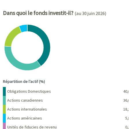
Dans quoi le fonds investit-il?
(au 30 juin 2026)
Chart
Pie chart with 6 slices.
View as data table, Chart
End of interactive chart.
Répartition de l’actif (%)
Nom
Pourcentage
Obligations Domestiques
40,
Actions canadiennes
36,
Actions internationales
18,
Actions américaines
5,
Unités de fiducies de revenu
0,