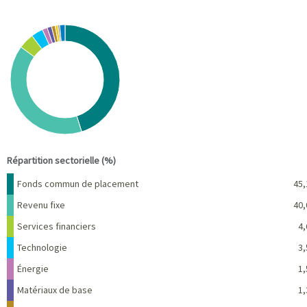
Chart
Pie chart with 10 slices.
View as data table, Chart
End of interactive chart.
Répartition sectorielle (%)
Nom
Pourcentage
Fonds commun de placement
45,
Revenu fixe
40,
Services financiers
4,
Technologie
3,
Énergie
1,
Matériaux de base
1,