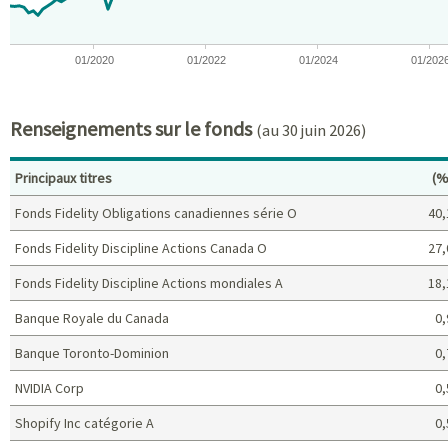
01/2020
01/2022
01/2024
01/202
End of interactive chart.
Renseignements sur le fonds
(au 30 juin 2026)
Po
Principaux titres
(%
Fonds Fidelity Obligations canadiennes série O
40,
Fonds Fidelity Discipline Actions Canada O
27,
Fonds Fidelity Discipline Actions mondiales A
18,
Banque Royale du Canada
0,
Banque Toronto-Dominion
0,
NVIDIA Corp
0,
Shopify Inc catégorie A
0,