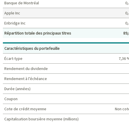
Banque de Montréal
0,
Apple Inc
0,
Enbridge Inc
0,
Répartition totale des principaux titres
89,
Principaux titres (%)
Caractéristiques du portefeuille
Écart-type
7,36 
Rendement du dividende
Rendement à l’échéance
Durée (années)
Coupon
Cote de crédit moyenne
Non cot
Capitalisation boursière moyenne (millions)
Caractéristiques du portefeuille