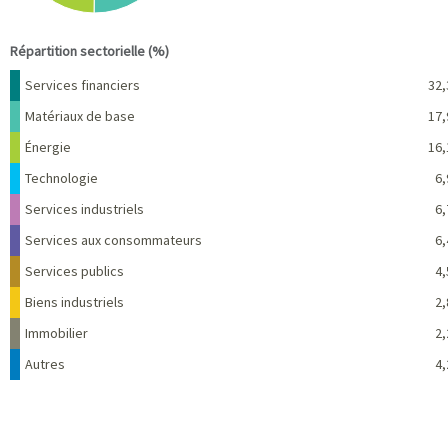
End of interactive chart.
Répartition sectorielle (%)
Nom
Pourcentage
Services financiers
32,
Matériaux de base
17,
Énergie
16,
Technologie
6,
Services industriels
6,
Services aux consommateurs
6,
Services publics
4,
Biens industriels
2,
Immobilier
2,
Autres
4,