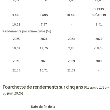
Court terme
DEPUIS
3 ANS
5 ANS
10 ANS
CRÉATION
10,22
7,57
-
8,41
Long terme
Rendements par année civile (%)
2025
2024
2023
2022
10,68
13,76
9,88
-10,61
2025 - 2022
2021
2020
2019
2018
22,59
10,72
21,62
-
2021 - 2018
Fourchette de rendements sur cinq ans
(01 août 2018 -
30 juin 2026)
Date de fin de la