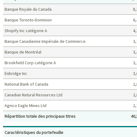
Banque Royale du Canada
8,
Banque Toronto-Dominion
6,
Shopify Inc catégorie A
4,
Banque Canadienne Impériale de Commerce
3,
Banque de Montréal
3,
Brookfield Corp catégorie A
3,
Enbridge Inc
3,
National Bank of Canada
2,
Canadian Natural Resources Ltd
2,
Agnico Eagle Mines Ltd
2,
Répartition totale des principaux titres
40,
Principaux titres (%)
Caractéristiques du portefeuille