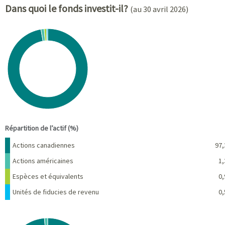
Dans quoi le fonds investit-il?
(au 30 avril 2026)
Chart
Pie chart with 4 slices.
View as data table, Chart
End of interactive chart.
Répartition de l’actif (%)
Nom
Pourcentage
Actions canadiennes
97,
Actions américaines
1,
Espèces et équivalents
0,
Unités de fiducies de revenu
0,
Chart