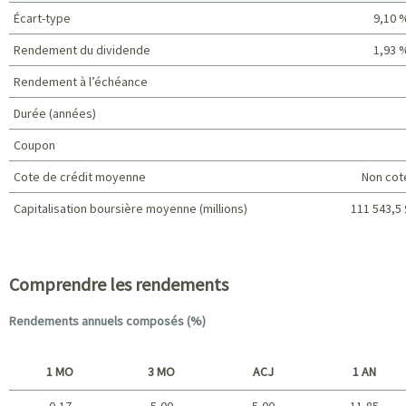
Écart-type
9,10 
Rendement du dividende
1,93 
Rendement à l’échéance
Durée (années)
Coupon
Cote de crédit moyenne
Non cot
Capitalisation boursière moyenne (millions)
111 543,5 
Caractéristiques du portefeuille
Comprendre les rendements
Rendements annuels composés (%)
1 MO
3 MO
ACJ
1 AN
0,17
5,00
5,00
11,85