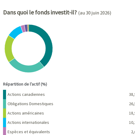
Dans quoi le fonds investit-il?
(au 30 juin 2026)
Chart
Pie chart with 7 slices.
View as data table, Chart
End of interactive chart.
Répartition de l’actif (%)
Nom
Pourcentage
Actions canadiennes
38,
Obligations Domestiques
26,
Actions américaines
18,
Actions internationales
10,
Espèces et équivalents
2,