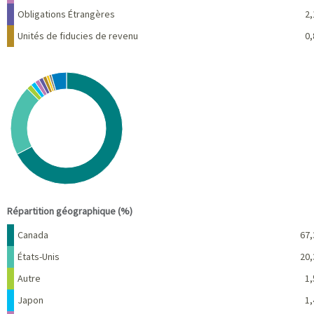
Obligations Étrangères
2,
Unités de fiducies de revenu
0,
Chart
Pie chart with 10 slices.
View as data table, Chart
End of interactive chart.
Répartition géographique (%)
Nom
Pourcentage
Canada
67,
États-Unis
20,
Autre
1,
Japon
1,