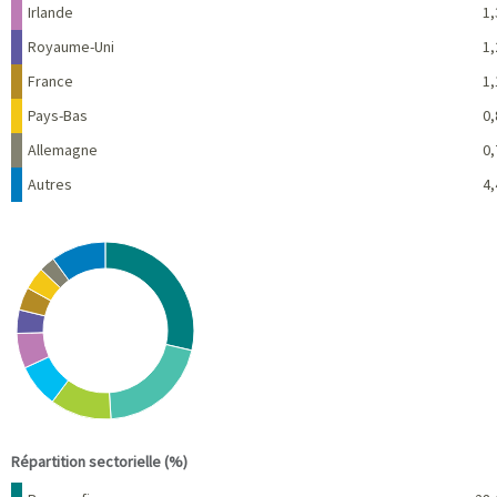
Irlande
1,
Royaume-Uni
1,
France
1,
Pays-Bas
0,
Allemagne
0,
Autres
4,
Chart
Pie chart with 10 slices.
View as data table, Chart
End of interactive chart.
Répartition sectorielle (%)