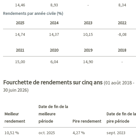
14,46
8,93
-
8,34
Long terme
Rendements par année civile (%)
2025
2024
2023
2022
14,74
14,37
10,15
-8,08
2025 - 2022
2021
2020
2019
2018
15,00
6,04
14,90
-
2021 - 2018
Fourchette de rendements sur cinq ans
(01 août 2018 -
30 juin 2026)
Date de fin de la
Meilleur
meilleure
Date de fin de la
rendement
période
Pire rendement
pire période
10,52 %
oct. 2025
4,27 %
sept. 2023