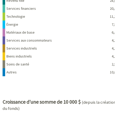
Nom
Pourcentage
Revenu fixe
28,
Services financiers
20,
Technologie
11,
Énergie
7,
Matériaux de base
6,
Services aux consommateurs
4,
Services industriels
4,
Biens industriels
4,
Soins de santé
2,
Autres
10,
Croissance d’une somme de 10 000 $
(depuis la créatio
du fonds)