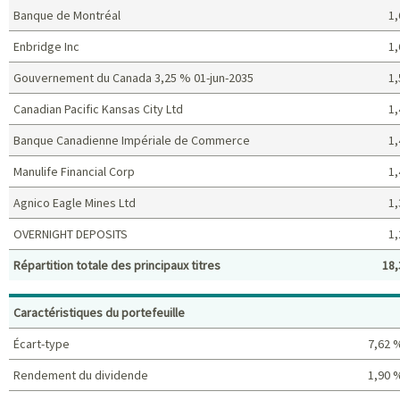
Banque de Montréal
1,
Enbridge Inc
1,
Gouvernement du Canada 3,25 % 01-jun-2035
1,
Canadian Pacific Kansas City Ltd
1,
Banque Canadienne Impériale de Commerce
1,
Manulife Financial Corp
1,
Agnico Eagle Mines Ltd
1,
OVERNIGHT DEPOSITS
1,
Répartition totale des principaux titres
18,
Principaux titres (%)
Caractéristiques du portefeuille
Écart-type
7,62 
Rendement du dividende
1,90 