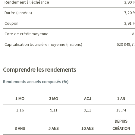
Rendement à l’échéance
3,90 
Durée (années)
7,20 
Coupon
3,91 
Cote de crédit moyenne
A
Capitalisation boursière moyenne (millions)
620 848,7 
Caractéristiques du portefeuille
Comprendre les rendements
Rendements annuels composés (%)
1 MO
3 MO
ACJ
1 AN
1,16
9,11
9,11
18,74
Court terme
DEPUIS
3 ANS
5 ANS
10 ANS
CRÉATION