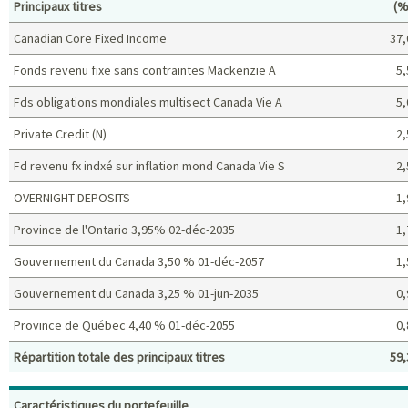
Po
Principaux titres
(%
Canadian Core Fixed Income
37,
Fonds revenu fixe sans contraintes Mackenzie A
5,
Fds obligations mondiales multisect Canada Vie A
5,
Private Credit (N)
2,
Fd revenu fx indxé sur inflation mond Canada Vie S
2,
OVERNIGHT DEPOSITS
1,
Province de l'Ontario 3,95% 02-déc-2035
1,
Gouvernement du Canada 3,50 % 01-déc-2057
1,
Gouvernement du Canada 3,25 % 01-jun-2035
0,
Province de Québec 4,40 % 01-déc-2055
0,
Répartition totale des principaux titres
59,
Principaux titres (%)
Caractéristiques du portefeuille