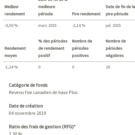
Meilleur
meilleure
Date de fin de la
rendement
période
Pire rendement
pire période
-0,50 %
mars 2025
-2,14 %
juil. 2025
Meilleur rendement / Pire rendement
% des périodes
Nombre de
Nombre de
Rendement
de rendement
périodes
périodes
moyen
positif
positives
négatives
-1,24 %
0
0
20
Sommaire
Catégorie de fonds
Revenu fixe canadien de base Plus
Date de création
04 novembre 2019
Ratio des frais de gestion (RFG)*
2,30 %