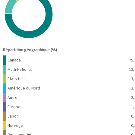
Pie chart with 10 slices.
View as data table, Chart
End of interactive chart.
Répartition géographique (%)
Nom
Pourcentage
Canada
75,
Multi-National
13,
États-Unis
3,
Amérique du Nord
2,
Autre
2,
Europe
1,
Japon
0,
Norvège
0,
Royaume-Uni
0,