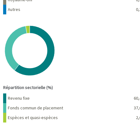
Autres
0,
Chart
Pie chart with 3 slices.
View as data table, Chart
End of interactive chart.
Répartition sectorielle (%)
Nom
Pourcentage
Revenu fixe
60,
Fonds commun de placement
37,
Espèces et quasi-espèces
2,