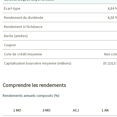
Écart-type
4,84 
Rendement du dividende
4,58 
Rendement à l’échéance
Durée (années)
Coupon
Cote de crédit moyenne
Non cot
Capitalisation boursière moyenne (millions)
35 210,5 
Caractéristiques du portefeuille
Comprendre les rendements
Rendements annuels composés (%)
1 MO
3 MO
ACJ
1 AN