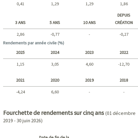
0,41
1,29
1,29
1,86
Court terme
DEPUIS
3 ANS
5 ANS
10 ANS
CRÉATION
2,86
-0,77
-
-0,27
Long terme
Rendements par année civile (%)
2025
2024
2023
2022
1,15
3,05
4,60
-12,70
2025 - 2022
2021
2020
2019
2018
-4,24
6,60
-
-
2021 - 2018
Fourchette de rendements sur cinq ans
(01 décembre
2019 - 30 juin 2026)
Date de fin de la