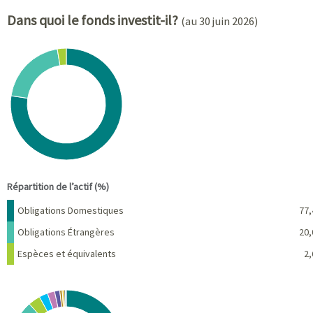
Dans quoi le fonds investit-il?
(au 30 juin 2026)
Chart
Pie chart with 3 slices.
View as data table, Chart
End of interactive chart.
Répartition de l’actif (%)
Nom
Pourcentage
Obligations Domestiques
77,
Obligations Étrangères
20,
Espèces et équivalents
2,
Chart