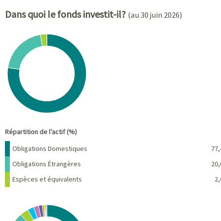
Dans quoi le fonds investit-il?
(au 30 juin 2026)
Chart
Pie chart with 3 slices.
View as data table, Chart
End of interactive chart.
Répartition de l’actif (%)
Nom
Pourcentage
Obligations Domestiques
77,
Obligations Étrangères
20,
Espèces et équivalents
2,
Chart