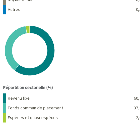
Autres
0,
Chart
Pie chart with 3 slices.
View as data table, Chart
End of interactive chart.
Répartition sectorielle (%)
Nom
Pourcentage
Revenu fixe
60,
Fonds commun de placement
37,
Espèces et quasi-espèces
2,