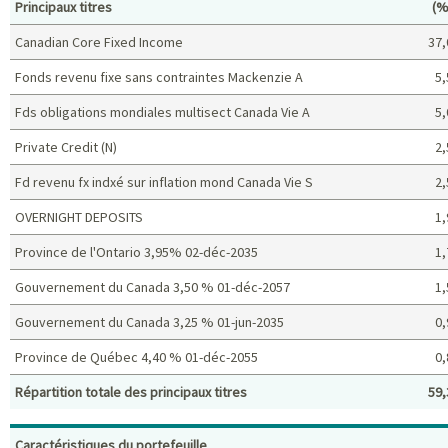
Po
Principaux titres
(%
Canadian Core Fixed Income
37,
Fonds revenu fixe sans contraintes Mackenzie A
5,
Fds obligations mondiales multisect Canada Vie A
5,
Private Credit (N)
2,
Fd revenu fx indxé sur inflation mond Canada Vie S
2,
OVERNIGHT DEPOSITS
1,
Province de l'Ontario 3,95% 02-déc-2035
1,
Gouvernement du Canada 3,50 % 01-déc-2057
1,
Gouvernement du Canada 3,25 % 01-jun-2035
0,
Province de Québec 4,40 % 01-déc-2055
0,
Répartition totale des principaux titres
59,
Principaux titres (%)
Caractéristiques du portefeuille