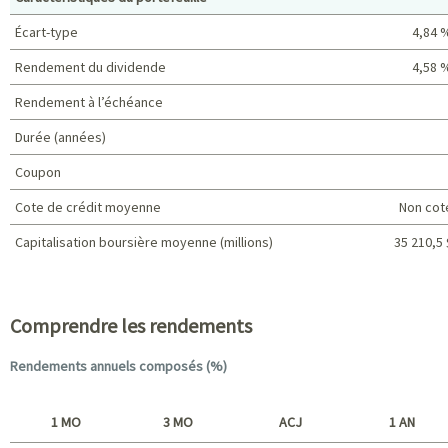
Écart-type
4,84 
Rendement du dividende
4,58 
Rendement à l’échéance
Durée (années)
Coupon
Cote de crédit moyenne
Non cot
Capitalisation boursière moyenne (millions)
35 210,5 
Caractéristiques du portefeuille
Comprendre les rendements
Rendements annuels composés (%)
1 MO
3 MO
ACJ
1 AN