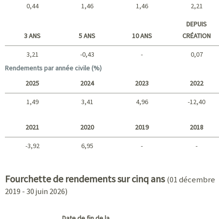
0,44
1,46
1,46
2,21
Court terme
DEPUIS
3 ANS
5 ANS
10 ANS
CRÉATION
3,21
-0,43
-
0,07
Long terme
Rendements par année civile (%)
2025
2024
2023
2022
1,49
3,41
4,96
-12,40
2025 - 2022
2021
2020
2019
2018
-3,92
6,95
-
-
2021 - 2018
Fourchette de rendements sur cinq ans
(01 décembre
2019 - 30 juin 2026)
Date de fin de la