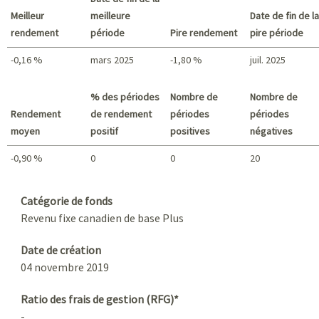
Meilleur
meilleure
Date de fin de la
rendement
période
Pire rendement
pire période
-0,16 %
mars 2025
-1,80 %
juil. 2025
Meilleur rendement / Pire rendement
% des périodes
Nombre de
Nombre de
Rendement
de rendement
périodes
périodes
moyen
positif
positives
négatives
-0,90 %
0
0
20
Sommaire
Catégorie de fonds
Revenu fixe canadien de base Plus
Date de création
04 novembre 2019
Ratio des frais de gestion (RFG)*
-