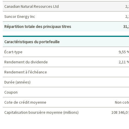
Canadian Natural Resources Ltd
2,
Suncor Energy Inc
2,
Répartition totale des principaux titres
31,
Principaux titres (%)
Caractéristiques du portefeuille
Écart-type
9,55 
Rendement du dividende
2,11 
Rendement à l’échéance
Durée (années)
Coupon
Cote de crédit moyenne
Non cot
Capitalisation boursière moyenne (millions)
108 346,0 
Caractéristiques du portefeuille