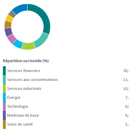
Chart
Pie chart with 10 slices.
View as data table, Chart
End of interactive chart.
Répartition sectorielle (%)
Nom
Pourcentage
Services financiers
30,
Services aux consommateurs
13,
Services industriels
10,
Énergie
7,
Technologie
6,
Matériaux de base
6,
Soins de santé
5,