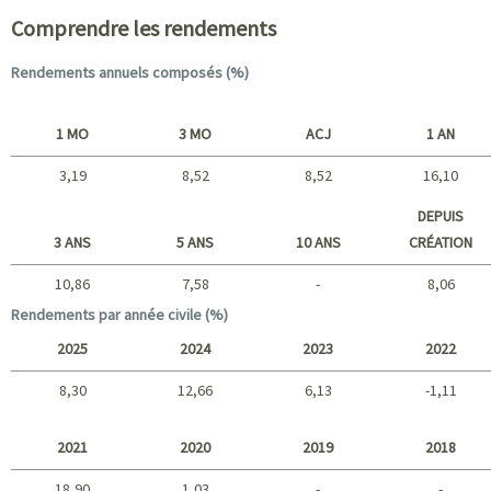
Comprendre les rendements
Rendements annuels composés (%)
1 MO
3 MO
ACJ
1 AN
3,19
8,52
8,52
16,10
Court terme
DEPUIS
3 ANS
5 ANS
10 ANS
CRÉATION
10,86
7,58
-
8,06
Long terme
Rendements par année civile (%)
2025
2024
2023
2022
8,30
12,66
6,13
-1,11
2025 - 2022
2021
2020
2019
2018
18,90
1,03
-
-