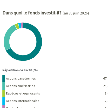
Dans quoi le fonds investit-il?
(au 30 juin 2026)
Chart
Pie chart with 6 slices.
View as data table, Chart
End of interactive chart.
Répartition de l’actif (%)
Nom
Pourcentage
Actions canadiennes
67,
Actions américaines
25,
Espèces et équivalents
3,
Actions internationales
2,