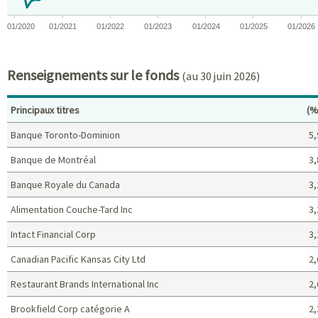
01/2020
01/2021
01/2022
01/2023
01/2024
01/2025
01/2026
End of interactive chart.
Renseignements sur le fonds
(au 30 juin 2026)
Po
Principaux titres
(%
Banque Toronto-Dominion
5,
Banque de Montréal
3,
Banque Royale du Canada
3,
Alimentation Couche-Tard Inc
3,
Intact Financial Corp
3,
Canadian Pacific Kansas City Ltd
2,
Restaurant Brands International Inc
2,
Brookfield Corp catégorie A
2,