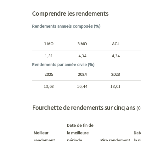
Comprendre les rendements
Rendements annuels composés (%)
1 MO
3 MO
ACJ
1,81
4,34
4,34
Court terme
Rendements par année civile (%)
2025
2024
2023
13,68
16,44
13,01
2025 - 2022
Fourchette de rendements sur cinq ans
(0
Date de fin de
Meilleur
la meilleure
Dat
rendement
période
Pire rendement
la 