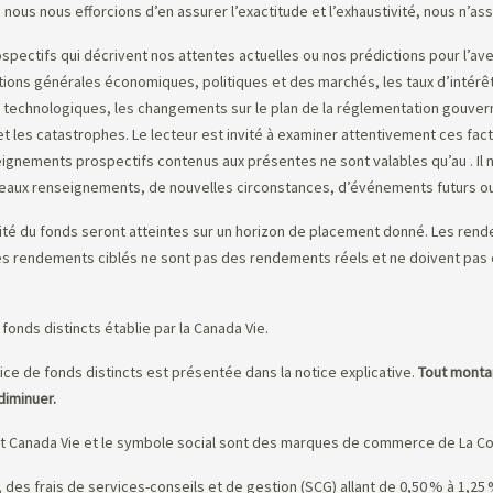
 nous nous efforcions d’en assurer l’exactitude et l’exhaustivité, nous n’as
tifs qui décrivent nos attentes actuelles ou nos prédictions pour l’avenir
ions générales économiques, politiques et des marchés, les taux d’intérêt 
 technologiques, les changements sur le plan de la réglementation gouvern
t les catastrophes. Le lecteur est invité à examiner attentivement ces facte
eignements prospectifs contenus aux présentes ne sont valables qu’au
. I
uveaux renseignements, de nouvelles circonstances, d’événements futurs ou
ité du fonds seront atteintes sur un horizon de placement donné. Les rendem
Les rendements ciblés ne sont pas des rendements réels et ne doivent pa
fonds distincts établie par la Canada Vie.
ice de fonds distincts est présentée dans la notice explicative.
Tout montan
diminuer.
et Canada Vie et le symbole social sont des marques de commerce de La Co
re, des frais de services-conseils et de gestion (SCG) allant de 0,50 % à 1,2