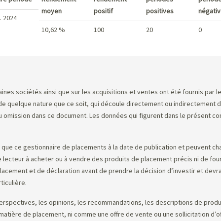
moyen
positif
positives
négati
. 2024
10,62 %
100
20
0
Sommaire
nes sociétés ainsi que sur les acquisitions et ventes ont été fournis par l
quelque nature que ce soit, qui découle directement ou indirectement de l’
omission dans ce document. Les données qui figurent dans le présent comme
ue ce gestionnaire de placements à la date de publication et peuvent ch
 le lecteur à acheter ou à vendre des produits de placement précis ni de four
cement et de déclaration avant de prendre la décision d’investir et devrai
ticulière.
erspectives, les opinions, les recommandations, les descriptions de produit
n matière de placement, ni comme une offre de vente ou une sollicitation d