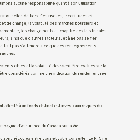
sumons aucune responsabilité quant à son utilisation.
 ou celles de tiers. Ces risques, incertitudes et
et de change, la volatilité des marchés boursiers et
ementale, les changements au chapitre des lois fiscales,
urs, ainsi que d’autres facteurs, et à ne pas se fier
l ne faut pas s’attendre à ce que ces renseignements
 autres.
ents ciblés et la volatilité devraient être évalués sur la
s être considérés comme une indication du rendement réel
t affecté à un fonds distinct est investi aux risques du
mpagnie d’Assurance du Canada sur la Vie.
5 % sont négociés entre vous et votre conseiller. Le RFG ne