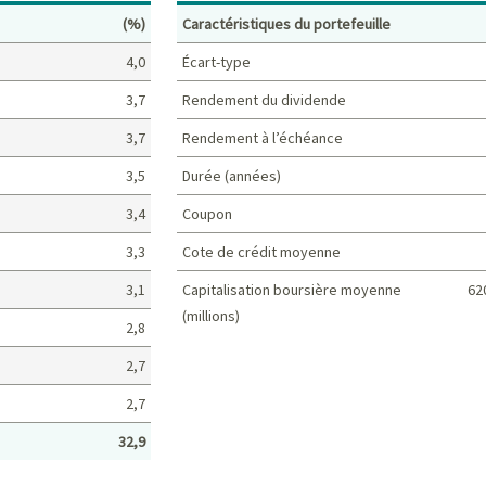
Pourcentage
(%)
Caractéristiques du portefeuille
4,0
Écart-type
3,7
Rendement du dividende
3,7
Rendement à l’échéance
3,5
Durée (années)
3,4
Coupon
3,3
Cote de crédit moyenne
3,1
Capitalisation boursière moyenne
62
(millions)
2,8
Caractéristiques du portefeuille
2,7
2,7
32,9