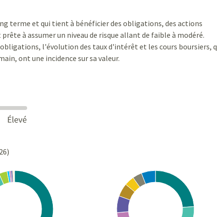
ng terme et qui tient à bénéficier des obligations, des actions
 prête à assumer un niveau de risque allant de faible à modéré.
bligations, l'évolution des taux d'intérêt et les cours boursiers, q
ain, ont une incidence sur sa valeur.
26)
Chart
rt with 10 slices.
Pie chart with 10 slices.
s data table, Chart
View as data table, Chart