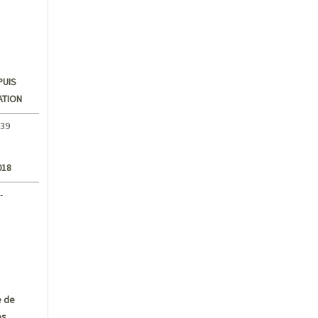
PUIS
ATION
,39
018
-
 de
es