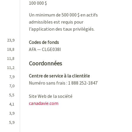
100 000 $
Un minimum de 500 000 $ en actifs
admissibles est requis pour
l’application des taux privilégiés.
23,9
Codes de fonds
AFA — CLGE038I
18,8
11,8
Coordonnées
11,2
Centre de service à la clientèle
7,9
Numéro sans frais : 1 888 252-1847
7,0
5,5
Site Web de la société
canadavie.com
4,1
3,9
5,9