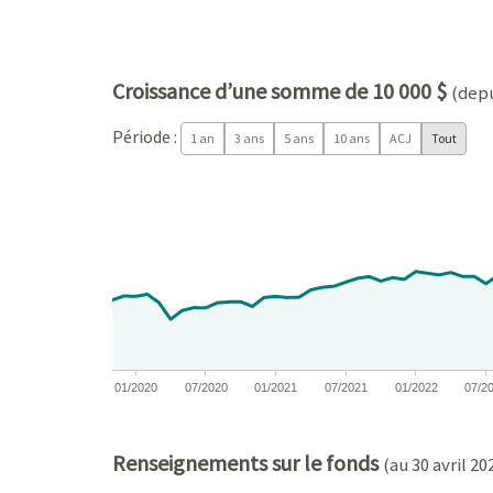
Croissance d’une somme de 10 000 $
(depu
Période :
1 an
3 ans
5 ans
10 ans
ACJ
Tout
Chart
Chart with 81 data points.
View as data table, Chart
The chart has 1 X axis displaying Time. Data ranges
The chart has 1 Y axis displaying values. Data ra
01/2020
07/2020
01/2021
07/2021
01/2022
07/2
End of interactive chart.
Renseignements sur le fonds
(au 30 avril 20