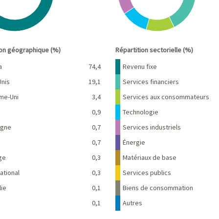
interactive chart.
End of interactive chart.
ion géographique (%)
Répartition sectorielle (%)
Pourcentage
Nom
Pourcentage
a
74,4
Revenu fixe
Unis
19,1
Services financiers
me-Uni
3,4
Services aux consommateurs
0,9
Technologie
agne
0,7
Services industriels
e
0,7
Énergie
ge
0,3
Matériaux de base
ational
0,3
Services publics
lie
0,1
Biens de consommation
0,1
Autres