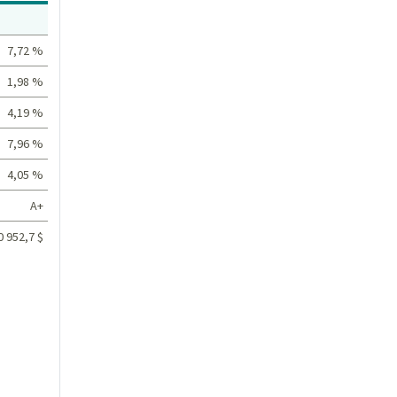
Valeur
7,72 %
1,98 %
4,19 %
7,96 %
4,05 %
A+
0 952,7 $