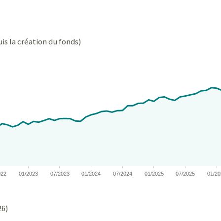
is la création du fonds)
 from 2019-11-04 00:00:00 to 2026-06-30 00:00:00.
nges from -13.769976177177995 to 81.65041744514801.
022
01/2023
07/2023
01/2024
07/2024
01/2025
07/2025
01/2
26)