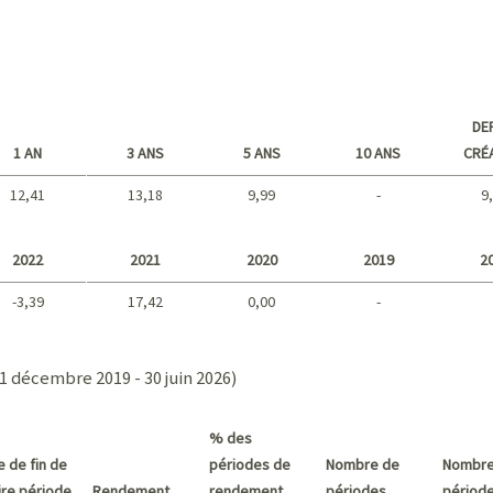
DE
1 AN
3 ANS
5 ANS
10 ANS
CRÉ
12,41
13,18
9,99
-
9
Long terme
2022
2021
2020
2019
2
-3,39
17,42
0,00
-
2021 - 2018
1 décembre 2019 - 30 juin 2026)
% des
e de fin de
périodes de
Nombre de
Nombre
pire période
Rendement
rendement
périodes
périod