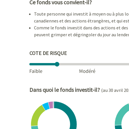
Ce fonds vous convient-il?
Toute personne qui investit à moyen ou à plus lo
canadiennes et des actions étrangères, et qui est
Comme le fonds investit dans des actions et des o
peuvent grimper et dégringoler du jour au lendem
COTE DE RISQUE
Dans quoi le fonds investit-il?
(au 30 avril 20
Chart
Chart
Pie chart with 7 slices.
Pie cha
View as data table, Chart
View a