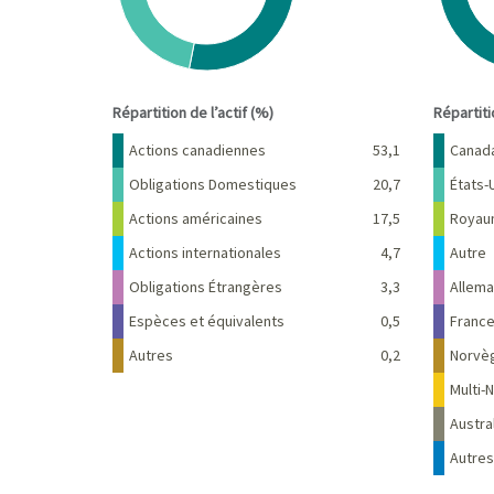
End of interactive chart.
End of 
Répartition de l’actif (%)
Répartit
Nom
Pourcentage
Nom
Actions canadiennes
53,1
Canad
Obligations Domestiques
20,7
États-
Actions américaines
17,5
Royau
Actions internationales
4,7
Autre
Obligations Étrangères
3,3
Allem
Espèces et équivalents
0,5
Franc
Autres
0,2
Norvè
Multi-N
Austra
Autres