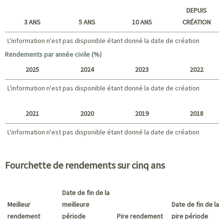
Court terme
DEPUIS
3 ANS
5 ANS
10 ANS
CRÉATION
L'information n'est pas disponible étant donné la date de création
L'information n'est pas disponible étant donné la date de création
Long terme
Rendements par année civile (%)
2025
2024
2023
2022
L'information n'est pas disponible étant donné la date de création
2025 - 2022
2021
2020
2019
2018
L'information n'est pas disponible étant donné la date de création
L'information n'est pas disponible étant donné la date de création
2021 - 2018
Fourchette de rendements sur cinq ans
Date de fin de la
Meilleur
meilleure
Date de fin de la
rendement
période
Pire rendement
pire période