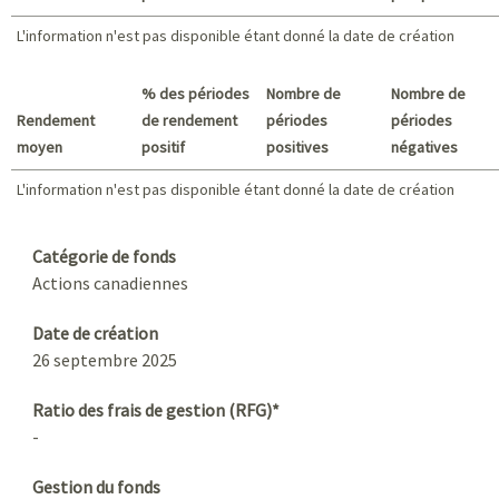
L'information n'est pas disponible étant donné la date de création
Meilleur rendement / Pire rendement
% des périodes
Nombre de
Nombre de
Rendement
de rendement
périodes
périodes
moyen
positif
positives
négatives
L'information n'est pas disponible étant donné la date de création
L'information n'est pas disponible étant donné la date de création
Sommaire
Catégorie de fonds
Actions canadiennes
Date de création
26 septembre 2025
Ratio des frais de gestion (RFG)*
-
Gestion du fonds