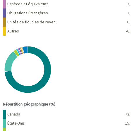
Espèces et équivalents
3,
Obligations Étrangères
3,
Unités de fiducies de revenu
0,
Autres
-0,
Chart
Pie chart with 10 slices.
View as data table, Chart
End of interactive chart.
Répartition géographique (%)
Nom
Pourcentage
Canada
73,
États-Unis
15,