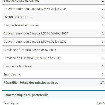
Banque Royale du Canada
2,
Gouvernement du Canada 3,25 % 01-jun-2035
2,
OVERNIGHT DEPOSITS
2,
Banque Toronto-Dominion
2,
Gouvernement du Canada 3,50 % 01-déc-2057
2,
Gouvernement du Canada 1,50 % 01-jun-2031
1,
Province of Ontario 3.90% 06-02-2036
1,
Province de l'Ontario 3,95% 02-déc-2035
1,
Banque de Montréal
1,
Enbridge Inc
1,
Répartition totale des principaux titres
17,
Principaux titres (%)
Caractéristiques du portefeuille
Écart-type
6,62 