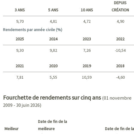
DEPUIS
3 ANS
5 ANS
10 ANS
CRÉATION
9,70
4,81
4,72
4,90
Long terme
Rendements par année civile (%)
2025
2024
2023
2022
9,30
9,82
7,26
-10,54
2025 - 2022
2021
2020
2019
2018
7,81
5,55
10,59
-4,60
2021 - 2018
Fourchette de rendements sur cinq ans
(01 novembre
2009 - 30 juin 2026)
Date de fin de la
Meilleur
meilleure
Date de fin de la