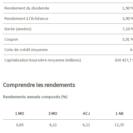
Rendement du dividende
1,90 
Rendement à l’échéance
3,90 
Durée (années)
7,20 
Coupon
3,91 
Cote de crédit moyenne
A
Capitalisation boursière moyenne (millions)
620 427,7 
Caractéristiques du portefeuille
Comprendre les rendements
Rendements annuels composés (%)
1 MO
3 MO
ACJ
1 AN
0,80
6,22
6,22
12,35
Court terme