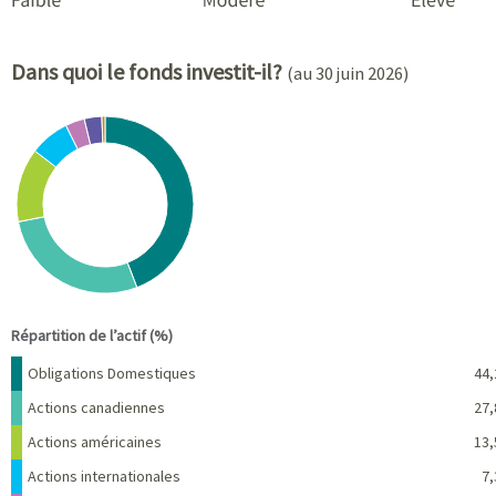
Dans quoi le fonds investit-il?
(au 30 juin 2026)
Chart
Pie chart with 8 slices.
View as data table, Chart
End of interactive chart.
Répartition de l’actif (%)
Nom
Pourcentage
Obligations Domestiques
44,
Actions canadiennes
27,
Actions américaines
13,
Actions internationales
7,