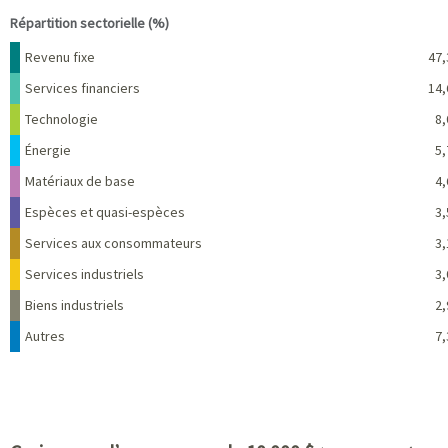
Répartition sectorielle (%)
Nom
Pourcentage
Revenu fixe
47,
Services financiers
14,
Technologie
8,
Énergie
5,
Matériaux de base
4,
Espèces et quasi-espèces
3,
Services aux consommateurs
3,
Services industriels
3,
Biens industriels
2,
Autres
7,