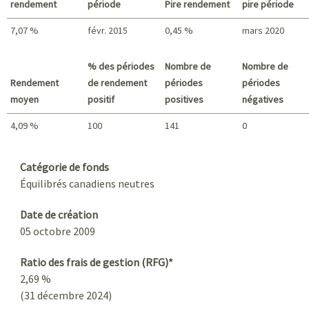
rendement
période
Pire rendement
pire période
7,07 %
févr. 2015
0,45 %
mars 2020
Meilleur rendement / Pire rendement
% des périodes
Nombre de
Nombre de
Rendement
de rendement
périodes
périodes
moyen
positif
positives
négatives
4,09 %
100
141
0
Sommaire
Catégorie de fonds
Équilibrés canadiens neutres
Date de création
05 octobre 2009
Ratio des frais de gestion (RFG)*
2,69 %
(31 décembre 2024)