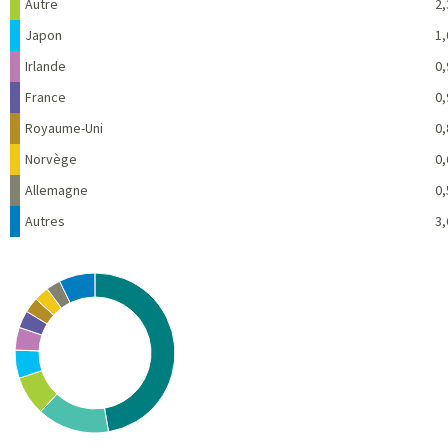
Autre
2,
Japon
1,
Irlande
0,
France
0,
Royaume-Uni
0,
Norvège
0,
Allemagne
0,
Autres
3,
Chart
Pie chart with 10 slices.
View as data table, Chart
End of interactive chart.